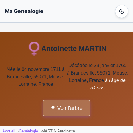
Ma Genealogie
Antoinette MARTIN
Décédée le 28 janvier 1765
Née le 04 novembre 1711 à
à Brandeville, 55071, Meuse,
Brandeville, 55071, Meuse,
Lorraine, France
à l'âge de
Lorraine, France
54 ans
🌳 Voir l'arbre
Accueil
Généalogie
MARTIN Antoinette