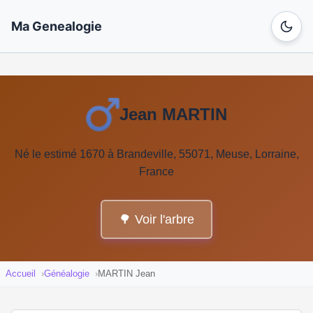
Ma Genealogie
Jean MARTIN
Né le estimé 1670 à Brandeville, 55071, Meuse, Lorraine,
France
🌳 Voir l'arbre
Accueil
Généalogie
MARTIN Jean