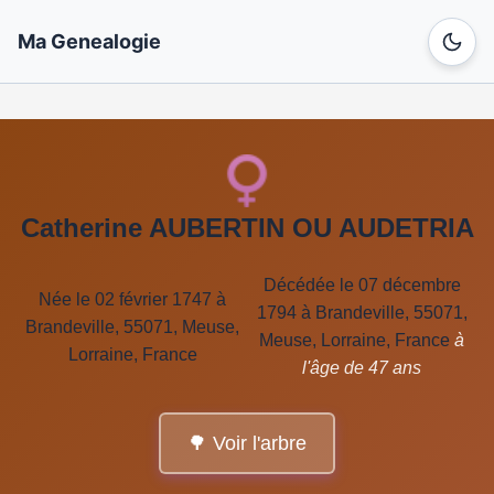
Ma Genealogie
Catherine AUBERTIN OU AUDETRIA
Décédée le 07 décembre
Née le 02 février 1747 à
1794 à Brandeville, 55071,
Brandeville, 55071, Meuse,
Meuse, Lorraine, France
à
Lorraine, France
l'âge de 47 ans
🌳 Voir l'arbre