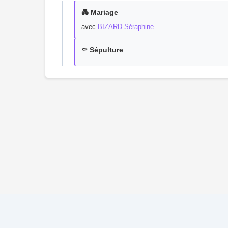
💑 Mariage
avec
BIZARD Séraphine
⚰️ Sépulture