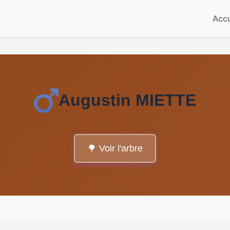
Accu
Augustin MIETTE
🌳 Voir l'arbre