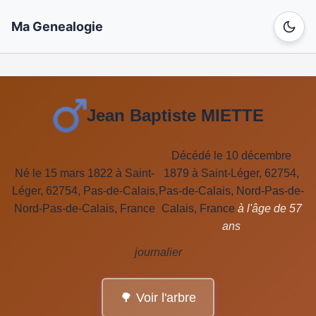
Ma Genealogie
Jean Baptiste MIETTE
Décédé le 10 décembre
Né le 15 mars 1822 à Saint-
1879 à Saint-Léger, 62754,
Léger, 62754, Pas-de-Calais,
Pas-de-Calais, Nord-Pas-de-
Nord-Pas-de-Calais, France
Calais, France
à l'âge de 57
ans
journalier
🌳 Voir l'arbre