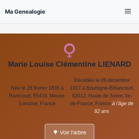
Ma Genealogie
Marie Louise Clémentine LIENARD
Décédée le 09 décembre
Née le 28 février 1835 à
1917 à Boulogne-Billancourt,
Rarécourt, 55416, Meuse,
92012, Hauts de Seine, Ile-
Lorraine, France
de-France, France
à l'âge de
82 ans
🌳 Voir l'arbre