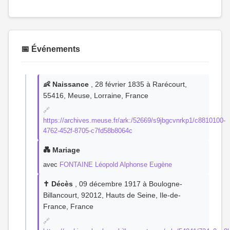
📅 Événements
👶 Naissance
, 28 février 1835 à Rarécourt,
55416, Meuse, Lorraine, France
🔗
https://archives.meuse.fr/ark:/52669/s9jbgcvnrkp1/c8810100-
4762-452f-8705-c7fd58b8064c
💑 Mariage
avec
FONTAINE Léopold Alphonse Eugène
✝️ Décès
, 09 décembre 1917 à Boulogne-
Billancourt, 92012, Hauts de Seine, Ile-de-
France, France
🔗