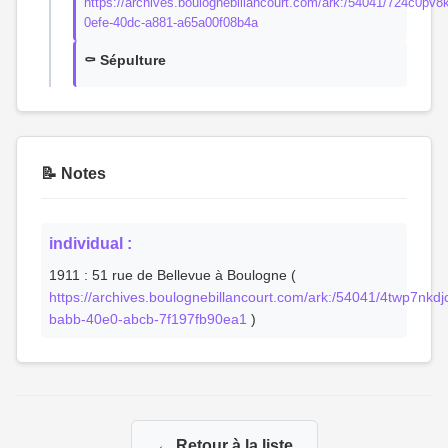
https://archives.boulognebillancourt.com/ark:/54041/724c0pv
0efe-40dc-a881-a65a00f08b4a
⚰️ Sépulture
📝 Notes
individual :
1911 : 51 rue de Bellevue à Boulogne (
https://archives.boulognebillancourt.com/ark:/54041/4twp7nkd
babb-40e0-abcb-7f197fb90ea1
)
← Retour à la liste