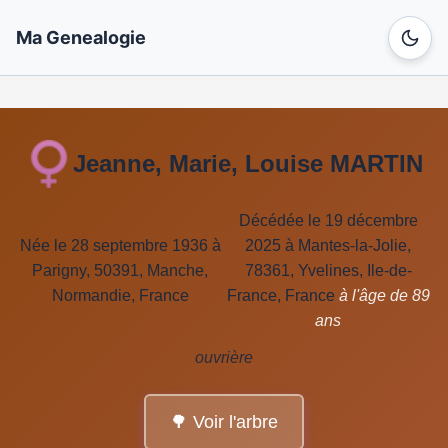
Ma Genealogie
Jeanne, Marie, Louise MARTIN
Décédée le 19 décembre
Née le 28 septembre 1936 à
2025 à Mantes-la-Jolie,
Parigny, 50391, Manche,
78361, Yvelines, Ile-de-
Normandie, France
France, France
à l'âge de 89
ans
ouvrière
🌳 Voir l'arbre