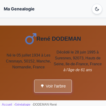
Ma Genealogie
René DODEMAN
Décédé le 28 juin 1995 à
Né le 05 juillet 1934 à Les
Suresnes, 92073, Hauts de
Cresnays, 50152, Manche,
Seine, Ile-de-France, France
Normandie, France
à l'âge de 61 ans
🌳 Voir l'arbre
Accueil
Généalogie
DODEMAN René