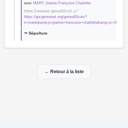
avec
MARY Jeanne Françoise Charlotte
Arbre Geneanet genea50com (🔗
https://gw.geneanet.org/genea50com?
n=marie&amp;p=jeanne+francoise+charlotte&amp;oc=0
⚰️ Sépulture
← Retour à la liste