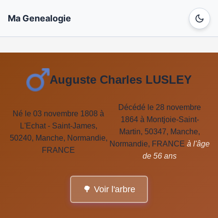
Ma Genealogie
Auguste Charles LUSLEY
Décédé le 28 novembre
Né le 03 novembre 1808 à
1864 à Montjoie-Saint-
L'Echat - Saint-James,
Martin, 50347, Manche,
50240, Manche, Normandie,
Normandie, FRANCE
à l'âge
FRANCE
de 56 ans
🌳 Voir l'arbre