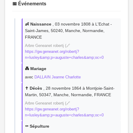
📅 Événements
👶 Naissance
, 03 novembre 1808 à L'Echat -
Saint-James, 50240, Manche, Normandie,
FRANCE
Arbre Geneanet robertj (🔗
https://gw.geneanet.org/robertj?
n=lusley&amp;p=auguste+charles&amp;oc=0
💑 Mariage
avec
DALLAIN Jeanne Charlotte
✝️ Décès
, 28 novembre 1864 à Montjoie-Saint-
Martin, 50347, Manche, Normandie, FRANCE
Arbre Geneanet robertj (🔗
https://gw.geneanet.org/robertj?
n=lusley&amp;p=auguste+charles&amp;oc=0
⚰️ Sépulture