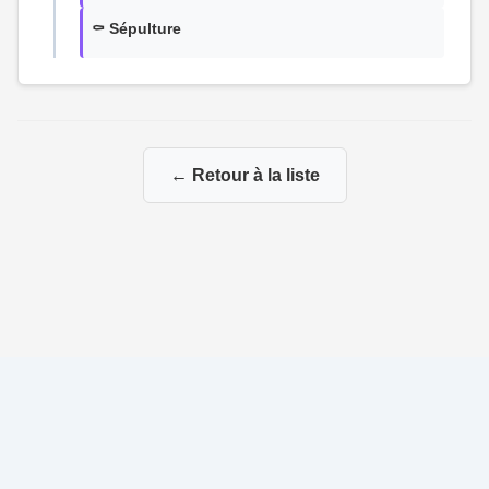
⚰️ Sépulture
← Retour à la liste
© 2026 Ma Genealogie
|
Propulsé par
Gene-Niegles
|