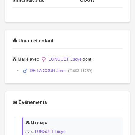
💑 Union et enfant
💑 Marié avec
LONGUET Lucye
dont :
DE LA COUR Jean
(°1693-†1759)
📅 Événements
💑 Mariage
avec
LONGUET Lucye