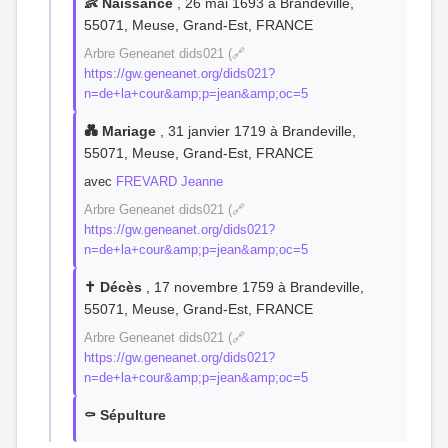
👶 Naissance
, 26 mai 1693 à Brandeville,
55071, Meuse, Grand-Est, FRANCE
Arbre Geneanet dids021 (🔗
https://gw.geneanet.org/dids021?
n=de+la+cour&amp;p=jean&amp;oc=5
💑 Mariage
, 31 janvier 1719 à Brandeville,
55071, Meuse, Grand-Est, FRANCE
avec
FREVARD Jeanne
Arbre Geneanet dids021 (🔗
https://gw.geneanet.org/dids021?
n=de+la+cour&amp;p=jean&amp;oc=5
✝️ Décès
, 17 novembre 1759 à Brandeville,
55071, Meuse, Grand-Est, FRANCE
Arbre Geneanet dids021 (🔗
https://gw.geneanet.org/dids021?
n=de+la+cour&amp;p=jean&amp;oc=5
⚰️ Sépulture