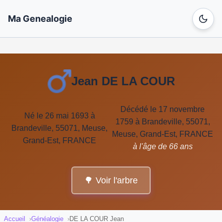
Ma Genealogie
Jean DE LA COUR
Décédé le 17 novembre
Né le 26 mai 1693 à
1759 à Brandeville, 55071,
Brandeville, 55071, Meuse,
Meuse, Grand-Est, FRANCE
Grand-Est, FRANCE
à l'âge de 66 ans
🌳 Voir l'arbre
Accueil
Généalogie
DE LA COUR Jean