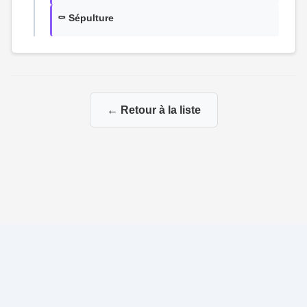
⚰️ Sépulture
← Retour à la liste
© 2026 Ma Genealogie
|
Propulsé par
Gene-Niegles
|