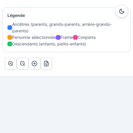
Ma Genealogie
Légende
Ancêtres (parents, grands-parents, arrière-grands-
parents)
Accueil
/
Généalogie
/
MOREL Joseph
/
Arbre
Personne sélectionnée
Fratrie
Conjoints
Descendants (enfants, petits-enfants)
Arbre de MOREL Joseph