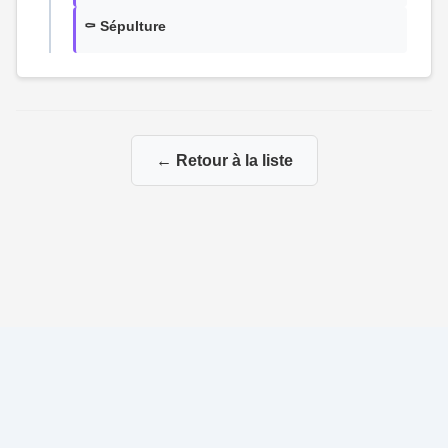
⚰️ Sépulture
← Retour à la liste
© 2026 Ma Genealogie
|
Propulsé par
Gene-Niegles
|