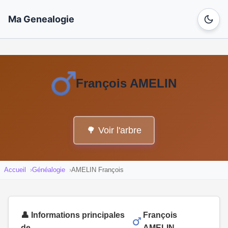
Ma Genealogie
François AMELIN
🌳 Voir l'arbre
Accueil
Généalogie
AMELIN François
👤 Informations principales
François
de
AMELIN