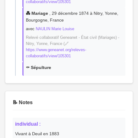
collaboratifs/view/105301
💑 Mariage
, 29 décembre 1874 à Nitry, Yonne,
Bourgogne, France
avec
NAULIN Marie Louise
Relevé collaboratif Geneanet - État civil (Mariages) -
Nitry, Yonne, France (🔗
https://www.geneanet.org/releves-
collaboratifs/view/105301
⚰️ Sépulture
📝 Notes
individual :
Vivant à Deuil en 1883