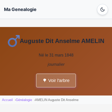
Ma Genealogie
Auguste Dit Anselme AMELIN
Né le 31 mars 1848
journalier
🌳 Voir l'arbre
Accueil
Généalogie
AMELIN Auguste Dit Anselme