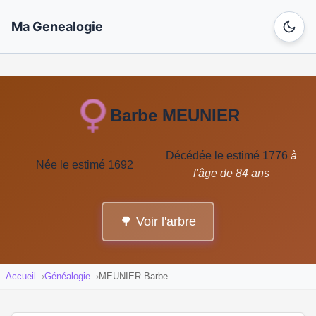
Ma Genealogie
Barbe MEUNIER
Décédée le estimé 1776
à
Née le estimé 1692
l'âge de 84 ans
🌳 Voir l'arbre
Accueil
Généalogie
MEUNIER Barbe