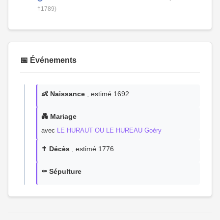
†1789)
📅 Événements
👶 Naissance
, estimé 1692
💑 Mariage
avec
LE HURAUT OU LE HUREAU Goéry
✝️ Décès
, estimé 1776
⚰️ Sépulture