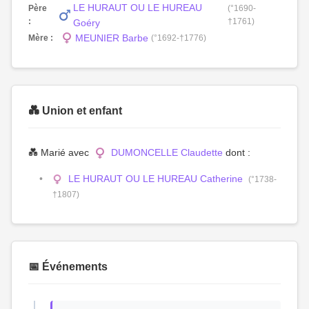
LE HURAUT OU LE HUREAU
Père
(°1690-
:
†1761)
Goéry
MEUNIER Barbe
Mère :
(°1692-†1776)
💑 Union et enfant
💑 Marié avec
DUMONCELLE Claudette
dont :
LE HURAUT OU LE HUREAU Catherine
(°1738-
†1807)
📅 Événements