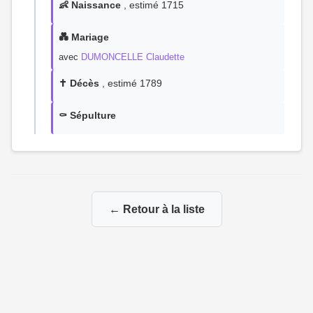
👶 Naissance
, estimé 1715
💑 Mariage
avec
DUMONCELLE Claudette
✝️ Décès
, estimé 1789
⚰️ Sépulture
← Retour à la liste