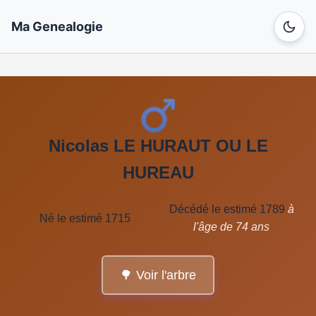
Ma Genealogie
Nicolas LE HURAUT OU LE
HUREAU
Décédé le estimé 1789
à
Né le estimé 1715
l'âge de 74 ans
🌳 Voir l'arbre