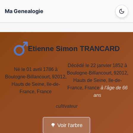
Ma Genealogie
Etienne Simon TRANCARD
Décédé le 22 janvier 1852 à
Né le 01 avril 1786 à
Boulogne-Billancourt, 92012,
Boulogne-Billancourt, 92012,
Hauts de Seine, Ile-de-
Hauts de Seine, Ile-de-
France, France
à l'âge de 66
France, France
ans
cultivateur
🌳 Voir l'arbre