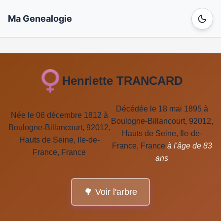
Ma Genealogie
Henriette TRANCARD
Décédée le 18 mai 1895 à
Née le 06 décembre 1812 à
Boulogne-Billancourt, 92012,
Boulogne-Billancourt, 92012,
Hauts de Seine, Ile-de-
Hauts de Seine, Ile-de-
France, France
à l'âge de 83
France, France
ans
🌳 Voir l'arbre