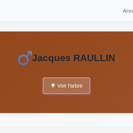
Accu
Jacques RAULLIN
🌳 Voir l'arbre