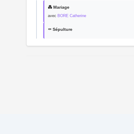
💑 Mariage
avec
BORE Catherine
⚰️ Sépulture