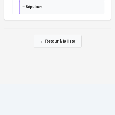
⚰️ Sépulture
← Retour à la liste
© 2026 Ma Genealogie
|
Propulsé par
Gene-Niegles
|