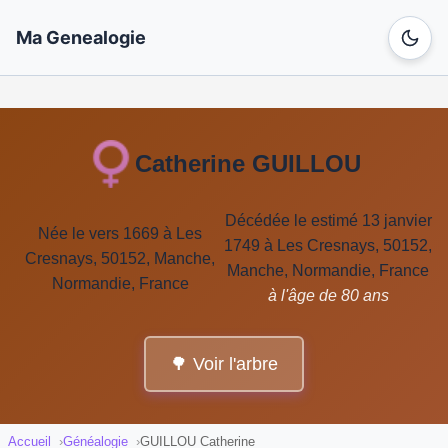
Ma Genealogie
Catherine GUILLOU
Décédée le estimé 13 janvier
Née le vers 1669 à Les
1749 à Les Cresnays, 50152,
Cresnays, 50152, Manche,
Manche, Normandie, France
Normandie, France
à l'âge de 80 ans
🌳 Voir l'arbre
Accueil
Généalogie
GUILLOU Catherine