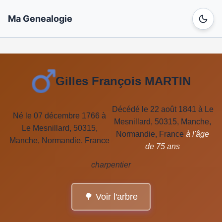
Ma Genealogie
Gilles François MARTIN
Décédé le 22 août 1841 à Le
Né le 07 décembre 1766 à
Mesnillard, 50315, Manche,
Le Mesnillard, 50315,
Normandie, France
à l'âge
Manche, Normandie, France
de 75 ans
charpentier
🌳 Voir l'arbre