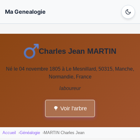
Ma Genealogie
Charles Jean MARTIN
Né le 04 novembre 1805 à Le Mesnillard, 50315, Manche,
Normandie, France
laboureur
🌳 Voir l'arbre
Accueil
Généalogie
MARTIN Charles Jean