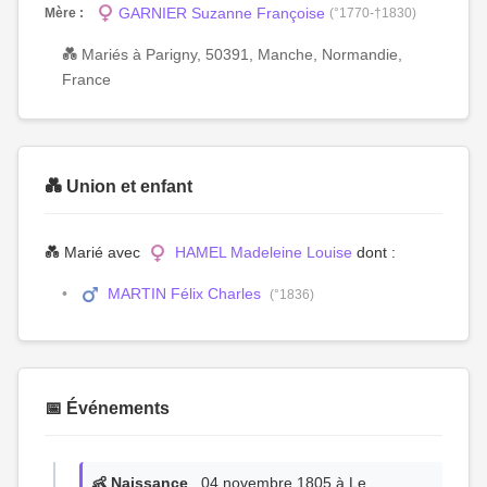
GARNIER Suzanne Françoise
Mère :
(°1770-†1830)
💑 Mariés à Parigny, 50391, Manche, Normandie,
France
💑 Union et enfant
💑 Marié avec
HAMEL Madeleine Louise
dont :
MARTIN Félix Charles
(°1836)
📅 Événements
👶 Naissance
, 04 novembre 1805 à Le