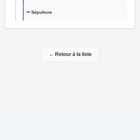
⚰️ Sépulture
← Retour à la liste
© 2026 Ma Genealogie
|
Propulsé par
Gene-Niegles
|