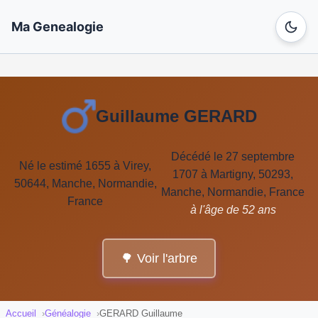
Ma Genealogie
Guillaume GERARD
Décédé le 27 septembre
Né le estimé 1655 à Virey,
1707 à Martigny, 50293,
50644, Manche, Normandie,
Manche, Normandie, France
France
à l'âge de 52 ans
🌳 Voir l'arbre
Accueil
Généalogie
GERARD Guillaume