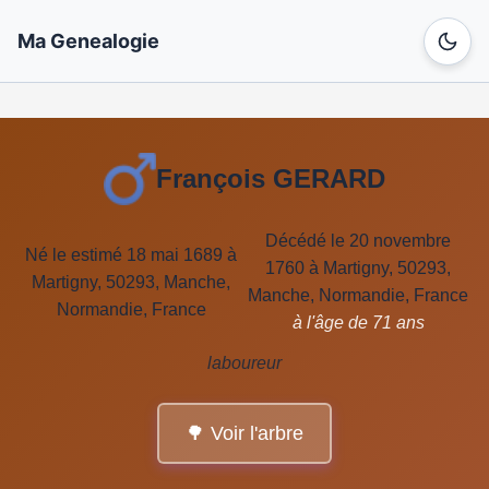
Ma Genealogie
François GERARD
Décédé le 20 novembre
Né le estimé 18 mai 1689 à
1760 à Martigny, 50293,
Martigny, 50293, Manche,
Manche, Normandie, France
Normandie, France
à l'âge de 71 ans
laboureur
🌳 Voir l'arbre