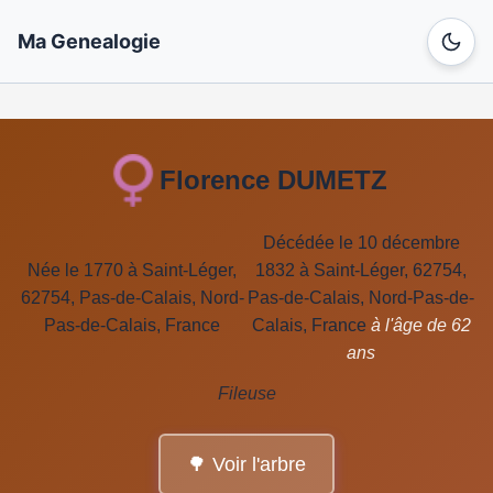
Ma Genealogie
Florence DUMETZ
Décédée le 10 décembre
Née le 1770 à Saint-Léger,
1832 à Saint-Léger, 62754,
62754, Pas-de-Calais, Nord-
Pas-de-Calais, Nord-Pas-de-
Pas-de-Calais, France
Calais, France
à l'âge de 62
ans
Fileuse
🌳 Voir l'arbre