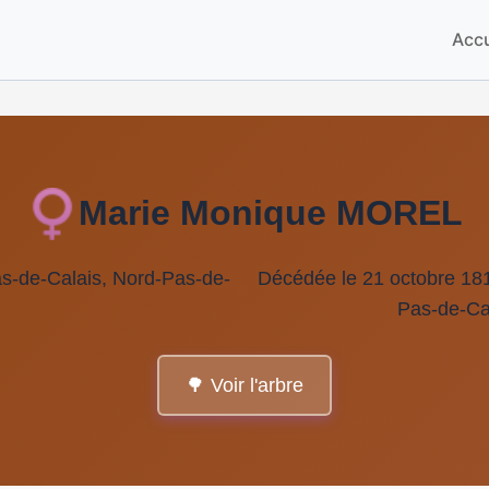
Accu
Marie Monique MOREL
as-de-Calais, Nord-Pas-de-
Décédée le 21 octobre 181
Pas-de-Ca
🌳 Voir l'arbre