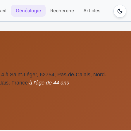
eil
Généalogie
Recherche
Articles
4 à Saint-Léger, 62754, Pas-de-Calais, Nord-
lais, France
à l'âge de 44 ans