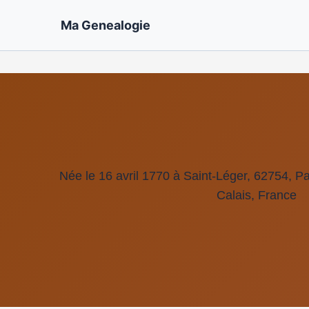
Ma Genealogie
Née le 16 avril 1770 à Saint-Léger, 62754, P
Calais, France