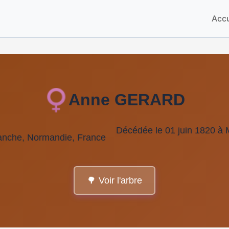
Accu
Anne GERARD
Décédée le 01 juin 1820 à
Manche, Normandie, France
🌳 Voir l'arbre