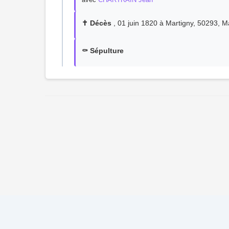
✝️ Décès
, 01 juin 1820 à Martigny, 50293, 
⚰️ Sépulture