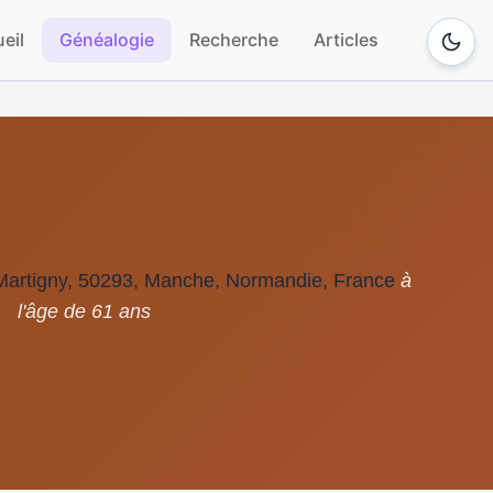
eil
Généalogie
Recherche
Articles
 Martigny, 50293, Manche, Normandie, France
à
l'âge de 61 ans