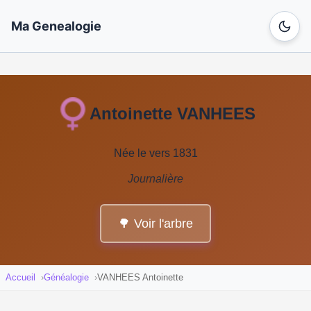
Ma Genealogie
Antoinette VANHEES
Née le vers 1831
Journalière
🌳 Voir l'arbre
Accueil
Généalogie
VANHEES Antoinette