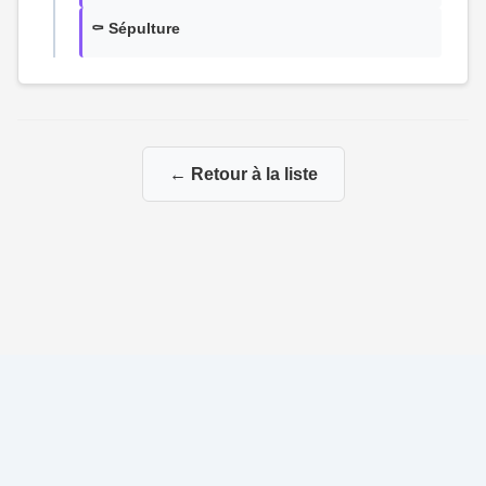
⚰️ Sépulture
← Retour à la liste
© 2026 Ma Genealogie
|
Propulsé par
Gene-Niegles
|