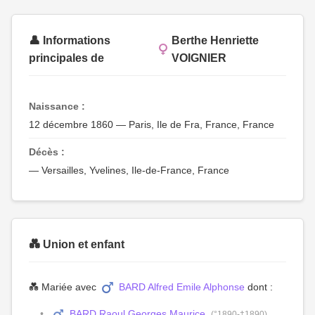
👤 Informations
Berthe Henriette
principales de
VOIGNIER
Naissance :
12 décembre 1860 — Paris, Ile de Fra, France, France
Décès :
— Versailles, Yvelines, Ile-de-France, France
💑 Union et enfant
💑 Mariée avec
BARD Alfred Emile Alphonse
dont :
BARD Raoul Georges Maurice
(°1890-†1890)