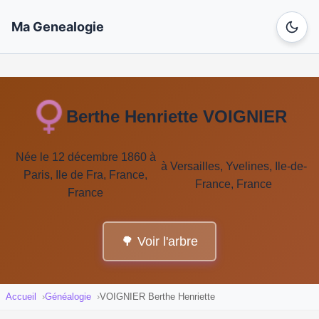
Ma Genealogie
Berthe Henriette VOIGNIER
Née le 12 décembre 1860 à
à Versailles, Yvelines, Ile-de-
Paris, Ile de Fra, France,
France, France
France
🌳 Voir l'arbre
Accueil
Généalogie
VOIGNIER Berthe Henriette