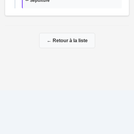
⚰️ Sépulture
← Retour à la liste
© 2026 Ma Genealogie
|
Propulsé par
Gene-Niegles
|
Administration