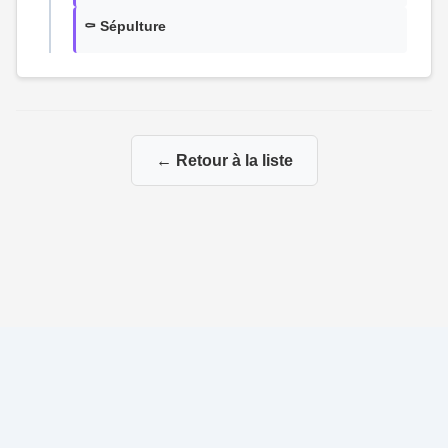
⚰️ Sépulture
← Retour à la liste
© 2026 Ma Genealogie
|
Propulsé par
Gene-Niegles
|