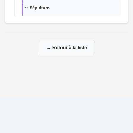
⚰️ Sépulture
← Retour à la liste
© 2026 Ma Genealogie
|
Propulsé par
Gene-Niegles
|