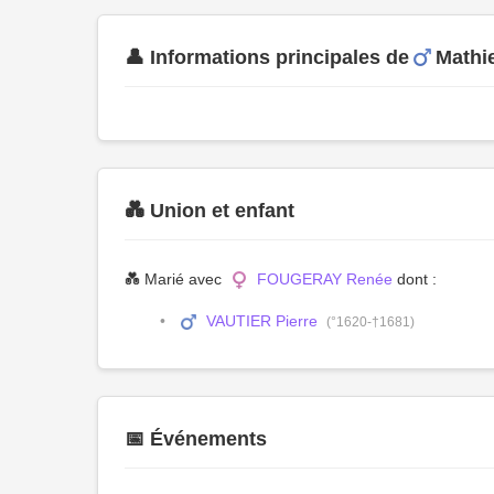
👤 Informations principales de
Mathi
💑 Union et enfant
💑 Marié avec
FOUGERAY Renée
dont :
VAUTIER Pierre
(°1620-†1681)
📅 Événements