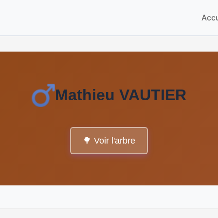
Accu
Mathieu VAUTIER
🌳 Voir l'arbre