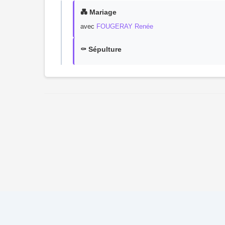
💑 Mariage
avec
FOUGERAY Renée
⚰️ Sépulture