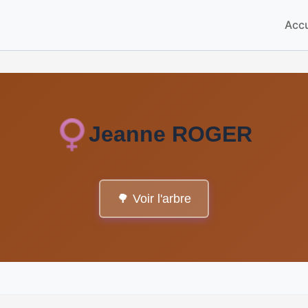
Accu
Jeanne ROGER
🌳 Voir l'arbre