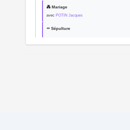
💑 Mariage
avec
POTIN Jacques
⚰️ Sépulture