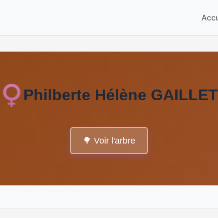
Accu
Philberte Hélène GAILLET
🌳 Voir l'arbre