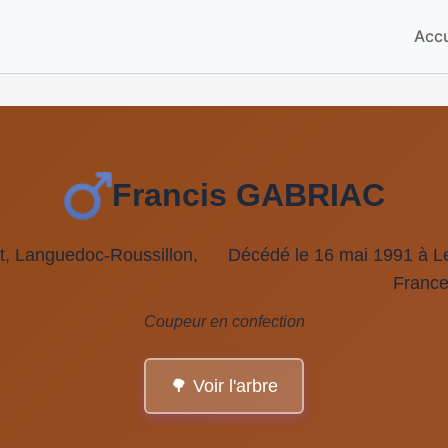
Accu
Francis GABRIAC
lt, Languedoc-Roussillon,
Décédé le 16 mai 1991 à Le
France
Coupeur en confection
🌳 Voir l'arbre