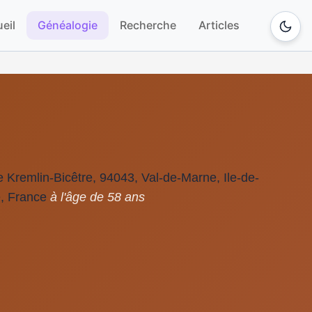
eil
Généalogie
Recherche
Articles
 Kremlin-Bicêtre, 94043, Val-de-Marne, Ile-de-
, France
à l'âge de 58 ans