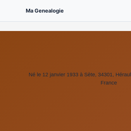
Ma Genealogie
Né le 12 janvier 1933 à Sète, 34301, Hérau
France