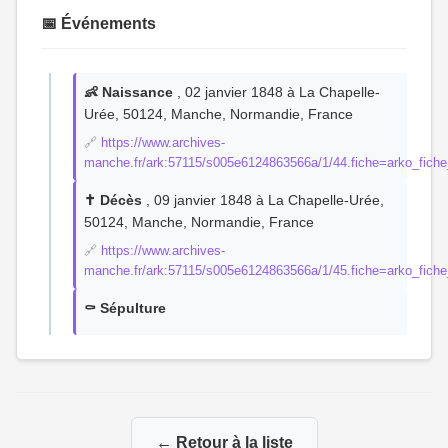
📅 Événements
👶 Naissance
, 02 janvier 1848 à La Chapelle-
Urée, 50124, Manche, Normandie, France
🔗
https://www.archives-
manche.fr/ark:57115/s005e6124863566a/1/44.fiche=arko_fic
✝️ Décès
, 09 janvier 1848 à La Chapelle-Urée,
50124, Manche, Normandie, France
🔗
https://www.archives-
manche.fr/ark:57115/s005e6124863566a/1/45.fiche=arko_fic
⚰️ Sépulture
← Retour à la liste