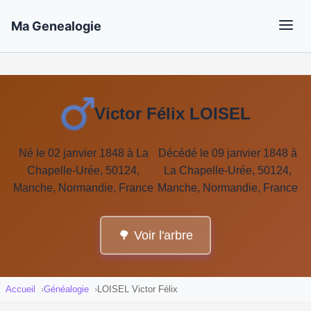
Ma Genealogie
Victor Félix LOISEL
Né le 02 janvier 1848 à La
Décédé le 09 janvier 1848 à
Chapelle-Urée, 50124,
La Chapelle-Urée, 50124,
Manche, Normandie, France
Manche, Normandie, France
🌳 Voir l'arbre
Accueil
Généalogie
LOISEL Victor Félix