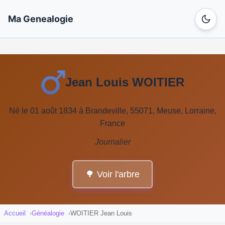
Ma Genealogie
Jean Louis WOITIER
Né le 01 août 1834 à Brandeville, 55071, Meuse, Lorraine,
France
Journalier
🌳 Voir l'arbre
Accueil
Généalogie
WOITIER Jean Louis