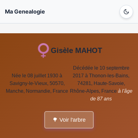
Ma Genealogie
Gisèle MAHOT
Décédée le 10 septembre
Née le 08 juillet 1930 à
2017 à Thonon-les-Bains,
Savigny-le-Vieux, 50570,
74281, Haute-Savoie,
Manche, Normandie, France
Rhône-Alpes, France
à l'âge
de 87 ans
🌳 Voir l'arbre