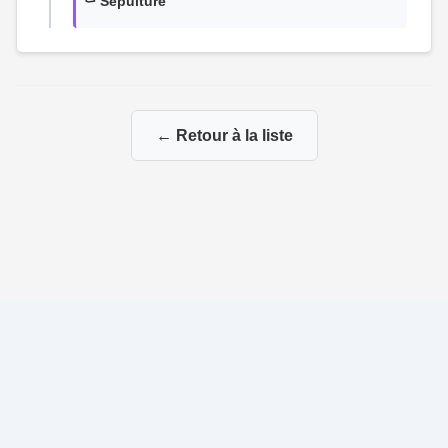
⚰️ Sépulture
← Retour à la liste
© 2026 Ma Genealogie
|
Propulsé par
Gene-Niegles
|
Administration