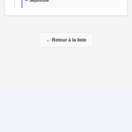
⚰️ Sépulture
← Retour à la liste
© 2026 Ma Genealogie
|
Propulsé par
Gene-Niegles
|
Administration