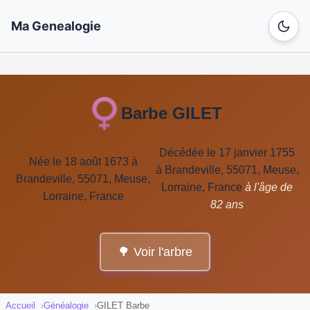
Ma Genealogie
Barbe GILET
Décédée le 17 janvier 1755
Née le 18 août 1673 à
à Brandeville, 55071, Meuse,
Brandeville, 55071, Meuse,
Lorraine, France
à l'âge de
Lorraine, France
82 ans
🌳 Voir l'arbre
Accueil
Généalogie
GILET Barbe