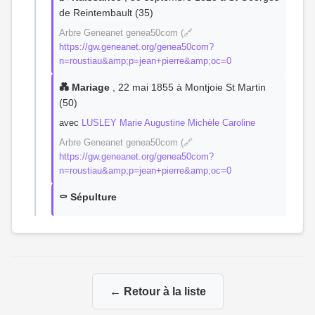
de Reintembault (35)
Arbre Geneanet genea50com (🔗
https://gw.geneanet.org/genea50com?
n=roustiau&amp;p=jean+pierre&amp;oc=0
💑 Mariage
, 22 mai 1855 à Montjoie St Martin
(50)
avec
LUSLEY Marie Augustine Michèle Caroline
Arbre Geneanet genea50com (🔗
https://gw.geneanet.org/genea50com?
n=roustiau&amp;p=jean+pierre&amp;oc=0
⚰️ Sépulture
← Retour à la liste