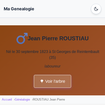
Ma Genealogie
Jean Pierre ROUSTIAU
Né le 30 septembre 1823 à St Georges de Reintembault
(35)
laboureur
🌳 Voir l'arbre
Accueil
Généalogie
ROUSTIAU Jean Pierre