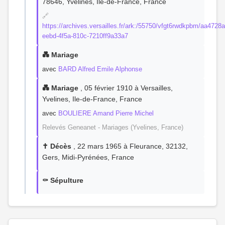
78646, Yvelines, Ile-de-France, France
🔗
https://archives.versailles.fr/ark:/55750/vfgt6rwdkpbm/aa4728a
eebd-4f5a-810c-7210ff9a33a7
💑 Mariage
avec
BARD Alfred Emile Alphonse
💑 Mariage
, 05 février 1910 à Versailles,
Yvelines, Ile-de-France, France
avec
BOULIERE Amand Pierre Michel
Relevés Geneanet - Mariages (Yvelines, France)
✝️ Décès
, 22 mars 1965 à Fleurance, 32132,
Gers, Midi-Pyrénées, France
⚰️ Sépulture