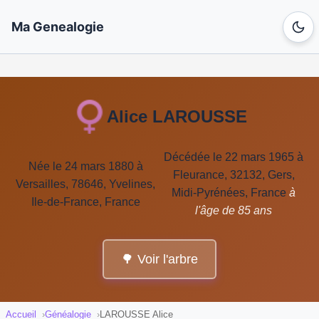
Ma Genealogie
Alice LAROUSSE
Décédée le 22 mars 1965 à
Née le 24 mars 1880 à
Fleurance, 32132, Gers,
Versailles, 78646, Yvelines,
Midi-Pyrénées, France
à
Ile-de-France, France
l'âge de 85 ans
🌳 Voir l'arbre
Accueil
Généalogie
LAROUSSE Alice