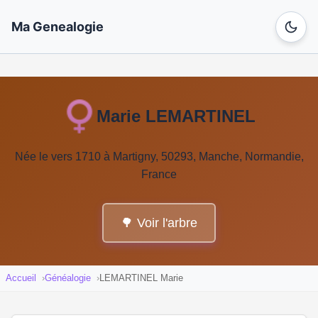
Ma Genealogie
Marie LEMARTINEL
Née le vers 1710 à Martigny, 50293, Manche, Normandie,
France
🌳 Voir l'arbre
Accueil
Généalogie
LEMARTINEL Marie