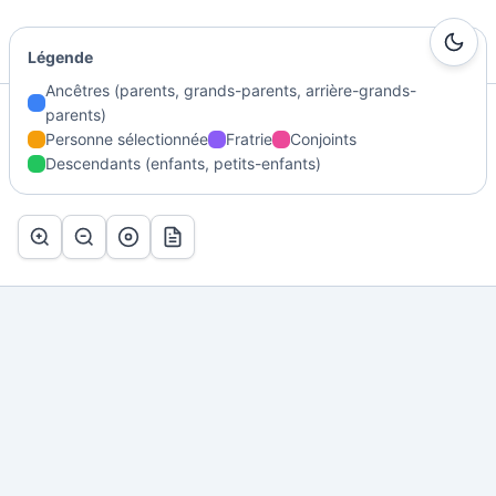
Ma Genealogie
Légende
Ancêtres (parents, grands-parents, arrière-grands-
parents)
Accueil
/
Généalogie
/
POULLAIN Jean Marc Antoine
/
Arbre
Personne sélectionnée
Fratrie
Conjoints
Descendants (enfants, petits-enfants)
Arbre de POULLAIN Jean Marc Antoine